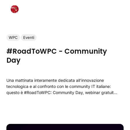
WPC
Eventi
#RoadToWPC - Community
Day
Una mattinata interamente dedicata all’innovazione
tecnologica e al confronto con le community IT italiane:
questo è #RoadToWPC: Community Day, webinar gratuito
in programma martedì 15 ottobre 2025, dalle 9:30 alle
13:00. Organizzato insieme alle principali community
italiane - WindowServer.it, BeConnected
Day, DotNetCode, Azure Meetup Torino, Azure Meetup...