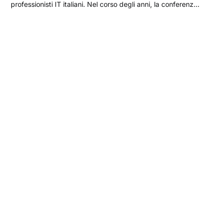
professionisti IT italiani. Nel corso degli anni, la conferenza
organizzata da OverNet – partner ufficiale Microsoft e
leader nella formazione ICT – è diventata il punto di
riferimento per chi vive e guida la trasformazione...
Registrati ai
nuovi post